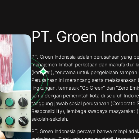
PT. Groen Indon
PT. Groen Indonesia adalah perusahaan yang b
manajemen limbah perkotaan dan manufaktur k
(karoseri), terutama untuk pengelolaan sampah d
Perusahaan ini merancang serta melaksanakan
lingkungan, termasuk “Go Green” dan “Zero Emis
sama dengan pemerintah kota di seluruh Indone
tanggung jawab sosial perusahaan (Corporate S
Responsibility), lembaga swadaya masyarakat (
sekolah-sekolah.
PT. Groen Indonesia percaya bahwa mimpi adala
mahakarya. Tidak ada yang mustahil, termasu