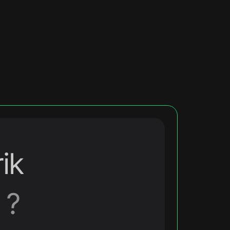
ik
 ?