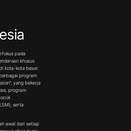
esia
erfokus pada
endaraan khusus
i kota-kota besar.
 berbagai program
sion”, yang bekerja
sia, program
ocial
LSM), serta
h awal dari setiap
k mewujudkan bumi